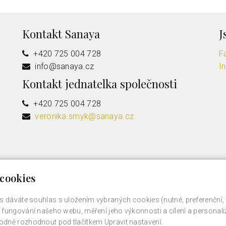
Kontakt Sanaya
J
+420 725 004 728
F
info@sanaya.cz
I
Kontakt jednatelka společnosti
+420 725 004 728
veronika.smyk@sanaya.cz
cookies
s dáváte souhlas s uložením vybraných cookies (nutné, preferenční,
fungování našeho webu, měření jeho výkonnosti a cílení a personali
dně rozhodnout pod tlačítkem Upravit nastavení.