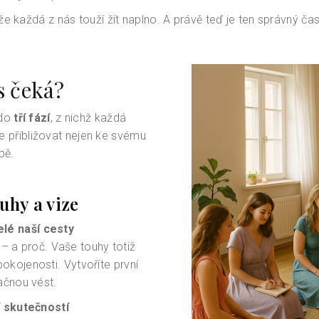
e každá z nás touží žít naplno. A právě teď je ten správný čas
s čeká?
 do
tří fází
, z nichž každá
 přibližovat nejen ke svému
bě.
ouhy a vize
elé naší cesty
– a proč. Vaše touhy totiž
okojenosti. Vytvoříte první
začnou vést.
í skutečností