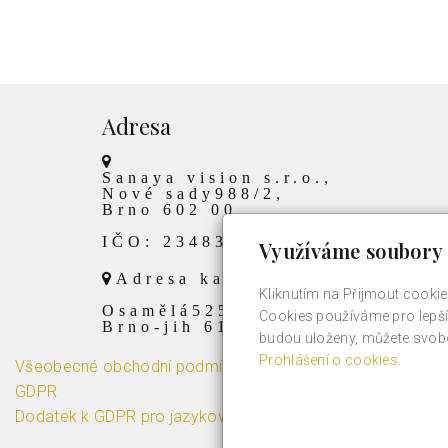
Adresa
Sanaya vision s.r.o.,
Nové sady988/2,
Brno 602 00
IČO: 23483822
Využíváme soubory 
Adresa kanceláře:
Kliknutím na Přijmout cookie
Osamělá525/40
Cookies používáme pro lepší 
Brno-jih 619 00
budou uloženy, můžete svobo
Prohlášení o cookies.
Všeobecné obchodní podmínky
GDPR
Dodatek k GDPR pro jazykové kurzy