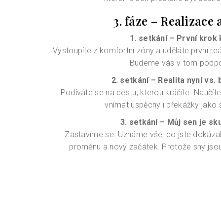
3. fáze – Realizace 
1. setkání – První krok
Vystoupíte z komfortní zóny a uděláte první reá
Budeme vás v tom podpo
2. setkání – Realita nyní vs
Podíváte se na cestu, kterou kráčíte. Naučí
vnímat úspěchy i překážky jako 
3. setkání – Můj sen je sk
Zastavíme se. Uznáme vše, co jste dokázal
proměnu a nový začátek. Protože sny jsou 