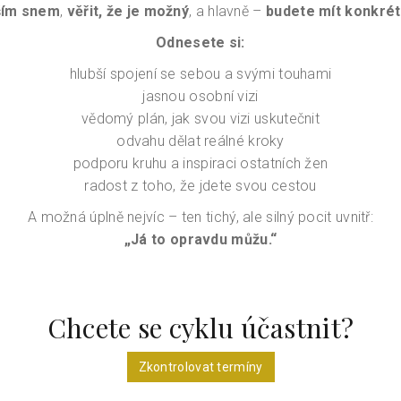
aším snem
,
věřit, že je možný
, a hlavně –
budete mít konkrétn
Odnesete si:
hlubší spojení se sebou a svými touhami
jasnou osobní vizi
vědomý plán, jak svou vizi uskutečnit
odvahu dělat reálné kroky
podporu kruhu a inspiraci ostatních žen
radost z toho, že jdete svou cestou
A možná úplně nejvíc – ten tichý, ale silný pocit uvnitř:
„Já to opravdu můžu.“
Chcete se cyklu účastnit?
Zkontrolovat termíny