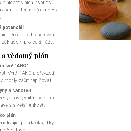
hledat v nich inspiraci i
áš sen skutečně důležité – a
.
ý potenciál
ciál. Propojíte ho se svými
e základem pro další fáze.
í a vědomý plán
kni své "ANO"
st. Vnitřní ANO a převzetí
y mohly začít naplňovat.
yby a sabotéři
hybnosti, vnitřní sabotéři.
vě a s větší lehkostí.
ako plán
otivující plán kroků, díky
u představou.