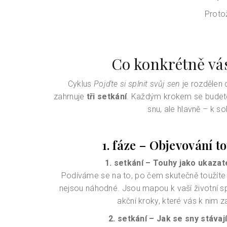
Protož
Co konkrétně vá
Cyklus
Pojďte si splnit svůj sen
je rozdělen
zahrnuje
tři setkání
. Každým krokem se budete
snu, ale hlavně – k so
1. fáze – Objevování t
1. setkání – Touhy jako ukazat
Podíváme se na to, po čem skutečně toužíte 
nejsou náhodné. Jsou mapou k vaší životní sp
akční kroky, které vás k nim 
2. setkání – Jak se sny stávaj