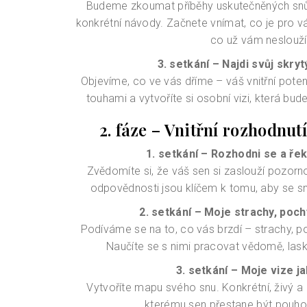
Budeme zkoumat příběhy uskutečněných snů a 
konkrétní návody. Začnete vnímat, co je pro v
co už vám neslouží
3. setkání – Najdi svůj skryt
Objevíme, co ve vás dříme – váš vnitřní poten
touhami a vytvoříte si osobní vizi, která bud
2. fáze – Vnitřní rozhodnut
1. setkání – Rozhodni se a ře
Zvědomíte si, že váš sen si zaslouží pozorno
odpovědnosti jsou klíčem k tomu, aby se sn
2. setkání – Moje strachy, poch
Podíváme se na to, co vás brzdí – strachy, poc
Naučíte se s nimi pracovat vědomě, laska
3. setkání – Moje vize j
Vytvoříte mapu svého snu. Konkrétní, živý a m
kterému sen přestane být pouho