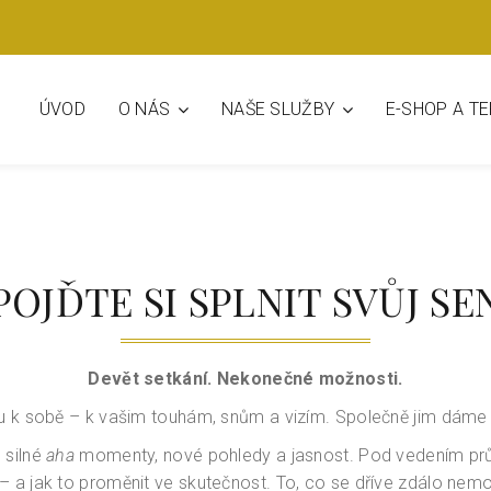
O NÁS
NAŠE SLUŽBY
ÚVOD
E-SHOP A T
POJĎTE SI SPLNIT SVŮJ SE
Devět setkání. Nekonečné možnosti.
u k sobě – k vašim touhám, snům a vizím. Společně jim dáme t
 silné
aha
momenty, nové pohledy a jasnost. Pod vedením pr
– a jak to proměnit ve skutečnost. To, co se dříve zdálo nemož