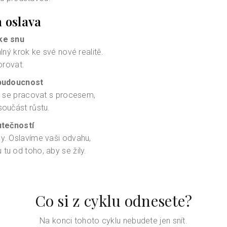
a oslava
 ke snu
lný krok ke své nové realitě.
rovat.
. budoucnost
te se pracovat s procesem,
součást růstu.
utečností
y. Oslavíme vaši odvahu,
tu od toho, aby se žily.
Co si z cyklu odnesete?
Na konci tohoto cyklu nebudete jen snít.