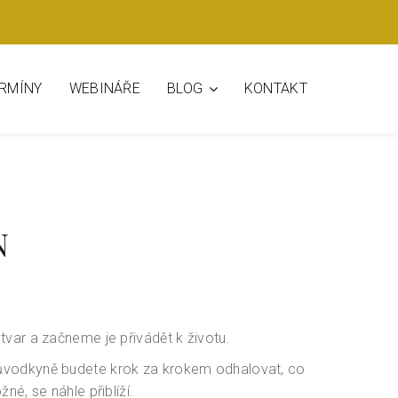
BLOG
ERMÍNY
WEBINÁŘE
KONTAKT
N
var a začneme je přivádět k životu.
ůvodkyně budete krok za krokem odhalovat, co
né, se náhle přiblíží.