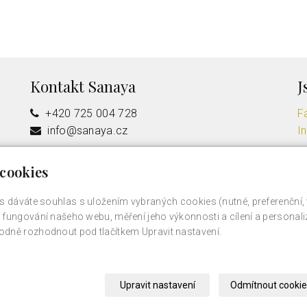
Kontakt Sanaya
J
+420 725 004 728
F
info@sanaya.cz
I
Kontakt jednatelka společnosti
cookies
+420 725 004 728
veronika.smyk@sanaya.cz
s dáváte souhlas s uložením vybraných cookies (nutné, preferenční,
fungování našeho webu, měření jeho výkonnosti a cílení a personali
dně rozhodnout pod tlačítkem Upravit nastavení.
Upravit nastavení
Odmítnout cookie