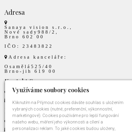
Adresa
Sanaya vision s.r.o.,
Nové sady988/2,
Brno 602 00
IČO: 23483822
Adresa kanceláře:
Osamělá525/40
Brno-jih 619 00
Kontakt Sanaya
Využíváme soubory cookies
+420 725 004 728
info@sanaya.cz
Kliknutím na Přijmout cookies dáváte souhlas s uložením
Kontakt jednatelka společnosti
vybraných cookies (nutné, preferenční, výkonnostní,
marketingové). Cookies používáme pro lepší fungování
+420 725 004 728
našeho webu, měření jeho výkonnosti a cílení a
personalizaci reklam. To jaké cookies budou uloženy,
veronika.smyk@sanaya.cz