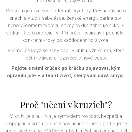
nasloucháme, objevujeme.
Program je rozdělen do tematických cyklů – například o
snech a vizích, sebelásce, ženské energii, partnerství
nebo vědomém tvoření. Každý cyklus zahrnuje několik
setkání, která propojují vnitřní práci, inspirativní podněty i
konkrétní kroky do každodenního života.
Věříme, že když se ženy spojí v kruhu, vzniká síla, která
léčí, motivuje a rozsvěcuje nové cesty.
Pojďte s námi krůček po krůčku objevovat, kým
opravdu jste – a tvořit život, který vám dává smysl.
Proč "učení v kruzích"?
V kruhu je síla. Kruh je symbolem rovnosti, bezpečí a
propojení. V kruhu žádná z nás není nad nebo pod – jsme
spolu, vedle sebe. Můžeme mluvit, mlčet, naslouchat i být